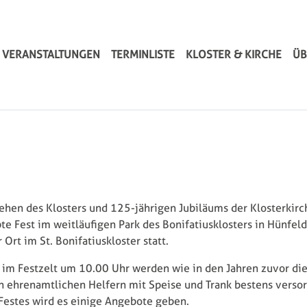
fatiuskloster-Hauptnavigation
Skip to main content
 VERANSTALTUNGEN
TERMINLISTE
KLOSTER & KIRCHE
ÜB
hen des Klosters und 125-jährigen Jubiläums der Klosterkirch
bte Fest im weitläufigen Park des Bonifatiusklosters in Hünfe
 Ort im St. Bonifatiuskloster statt.
im Festzelt um 10.00 Uhr werden wie in den Jahren zuvor di
n ehrenamtlichen Helfern mit Speise und Trank bestens versorg
Festes wird es einige Angebote geben.